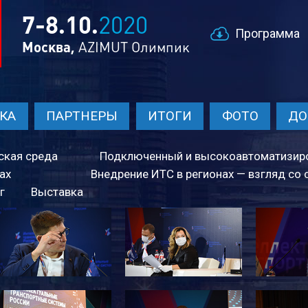
7-8.
10.
2020
Программа
Москва,
AZIMUT Олимпик
КА
ПАРТНЕРЫ
ИТОГИ
ФОТО
ДО
ская среда
Подключенный и высоко­автоматизир
ах
Внедрение ИТС в регионах — взгляд со
г
Выставка