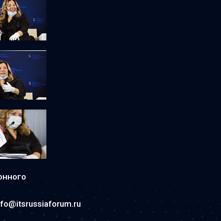
онного
nfo@itsrussiaforum.ru