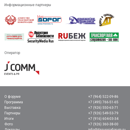
Информационные партнеры
Оператор
О форуме
+7 (964) 522-09-86
Программа
+7 (495) 766-51-65
Выставка
+7 (926) 550-63-71
Партнеры
+7 (926) 549-53-79
Итоги
+7 (916) 604-03-34
Фото
+7 (926) 360-38-00
Доклады
info@itsrussiaforum.ru